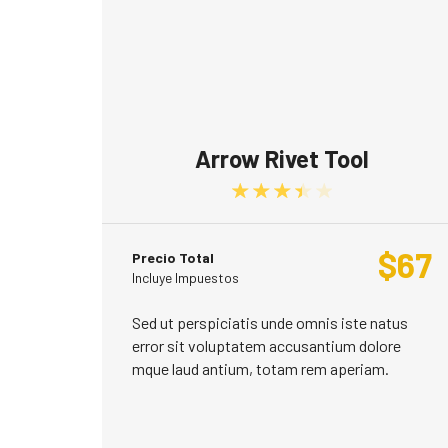
Arrow Rivet Tool
Rated
3.50
out of 
$
67
Precio Total
Incluye Impuestos
Sed ut perspiciatis unde omnis iste natus
error sit voluptatem accusantium dolore
mque laud antium, totam rem aperiam.